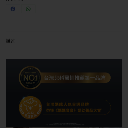
Share
Share
on
on
Facebook
WhatsApp
描述