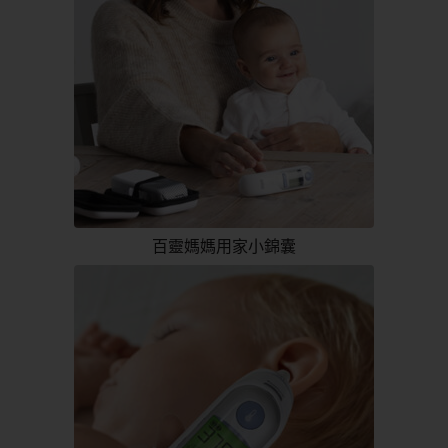
百靈媽媽用家小錦囊