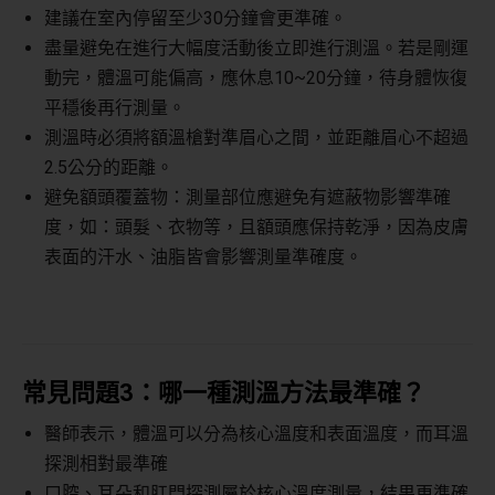
建議在室內停留至少
30
分鐘會更準確。
盡量避免在進行大幅度活動後立即進行測溫。若是剛運
動完，體溫可能偏高，應休息
10~20
分鐘，待身體恢復
平穩後再行測量。
測溫時必須將額溫槍對準眉心之間，並距離眉心不超過
2.5
公分的距離。
避免額頭覆蓋物：測量部位應避免有遮蔽物影響準確
度，如：頭髮、衣物等，且額頭應保持乾淨，因為皮膚
表面的汗水、油脂皆會影響測量準確度。
常見問題
3
：哪一種測溫方法最準確？
醫師表示，體溫可以分為核心溫度和表面溫度，而耳溫
探測相對最準確
口腔、耳朵和肛門探測屬於核心溫度測量，結果更準確