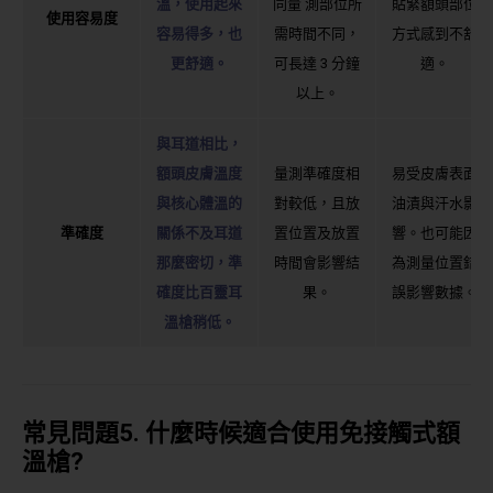
溫，使用起來
同量 測部位所
貼緊額頭部位
使用容易度
容易得多，也
需時間不同，
方式感到不舒
更舒適。
可長達 3 分鐘
適。
以上。
與耳道相比，
額頭皮膚溫度
量測準確度相
易受皮膚表面
與核心體溫的
對較低，且放
油漬與汗水影
準確度
關係不及耳道
置位置及放置
響。也可能因
那麼密切，準
時間會影響結
為測量位置錯
確度比百靈耳
果。
誤影響數據。
溫槍稍低。
常見問題
5.
什麼時候適合使用免接觸式額
溫槍
?