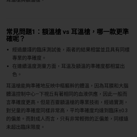
常見問題
1
：額溫槍
vs
耳溫槍，哪一款更準
確呢？
經過嚴謹的臨床測試後，兩者的結果相當並且具有同樣
專業的準確度。
在連續溫度測量方面，耳溫及額溫的準確度都相當出
色。
耳溫槍能夠準確地反映中樞軀幹的體溫，因為耳膜和大腦
體溫控制中心
—
下視丘有著相同的血液供應，因此一般而
言準確度更高。但是百靈額溫槍的專業技術，經過實測，
對兒童的準確度同樣非常高，平均準確度均達到臨床
±0.3
的偏差。而對成人而言，只有非常輕微的正偏差，同樣遠
未超出臨床限度。