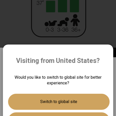
常見問題
8.
什麼是
AgeSmart™
年齡選擇功
能以及顏色背光顯示？
Visiting from United States?
重要消息：
常聽說小孩和孕婦的體溫會較高，其實不同的年齡和生理
狀態，會有不同的發燒界定。根據臨床研究顯示，嬰兒、
恆隆行貿易股份有限公司為百靈體溫計於台灣
Would you like to switch to global site for better
幼童及成年人的發燒界定的確存在不同。
唯一總代理。購買平行輸入百靈體溫計是無法
experience?
獲得原廠兩年售後服務保固的服務！
AgeSmart™
年齡選擇功能可選擇相對應的年齡設定，然後
測量體溫：
有關百靈體溫計於台灣的銷售及售後服務，歡
Switch to global site
迎致電至消費者服務專線 Tel:
0800-251-209
，
根據使用者的年齡區間提供不同的發燒定義，從而更準確
將有專員替您服務。
地判斷體溫異常情況。並透過顏色背光顯示，在額溫槍的