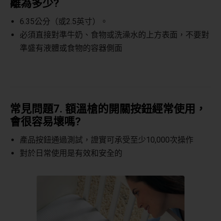
離為多少
?
6.35
公分（或
2.5
英寸）。
必須直接對準牛奶、食物或洗澡水的上方表面，不要對
準盛有液體或食物的容器側面
常見問題
7.
額溫槍的開關按鈕經常使用，
會很容易壞嗎
?
產品按鈕通過測試，證實可承受至少
10,000
次操作
對於日常使用是有效和安全的