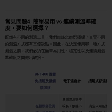
常見問題
4.
簡單易用
vs
連續測溫準確
度，要如何選擇？
既然有不同的測溫工具，我們應該怎麼選擇呢？其實不同
的測溫方式都有其優缺點。因此，在決定使用哪一種方式
測溫之前，我們必須在簡單易用性、穩定性以及連續測溫
準確度之間做出取捨。
BNT400 百靈
免接觸及接觸
電子溫度計
接觸式額溫槍
額溫槍
量測體溫需時
在額頭部位測
較長，依據不
有些人可能對