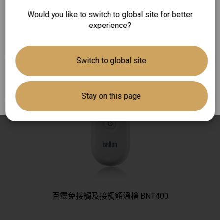
恆隆行貿易股份有限公司為百靈體溫計於台灣
Would you like to switch to global site for better
唯一總代理。購買平行輸入百靈體溫計是無法
experience?
獲得原廠兩年售後服務保固的服務！
有關百靈體溫計於台灣的銷售及售後服務，歡
Switch to global site
迎致電至消費者服務專線 Tel:
0800-251-209
，
將有專員替您服務。
Stay on this page
百靈免接觸及接觸額溫槍 BNT400