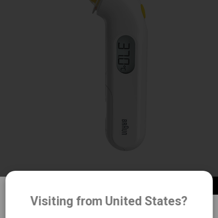
®
百靈 ThermoScan
3 耳溫槍 IRT3030
Visiting from United States?
重要消息：