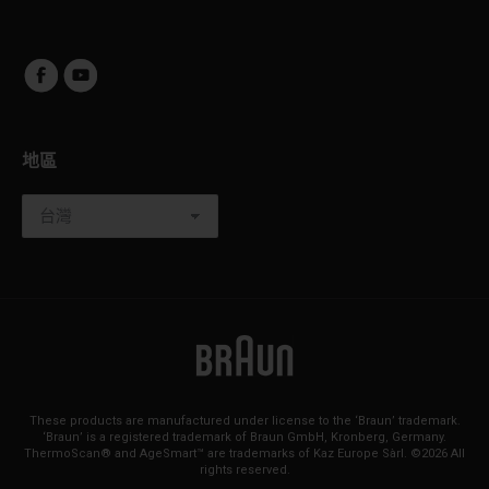
地區
These products are manufactured under license to the ‘Braun’ trademark.
‘Braun’ is a registered trademark of Braun GmbH, Kronberg, Germany.
ThermoScan® and AgeSmart™ are trademarks of Kaz Europe Sàrl. ©2026 All
rights reserved.