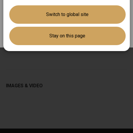
POST TYPES BASED
有關百靈體溫計於台灣的銷售及售後服務，歡
Switch to global site
迎致電至消費者服務專線 Tel:
0800-251-209
，
將有專員替您服務。
Stay on this page
LAYOUT ELEMENTS
IMAGES & VIDEO