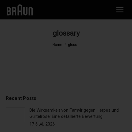
glossary
You are here:
Home
gloss...
Recent Posts
Die Wirksamkeit von Famvir gegen Herpes und
Gürtelrose: Eine detaillierte Bewertung
17 6 月, 2026