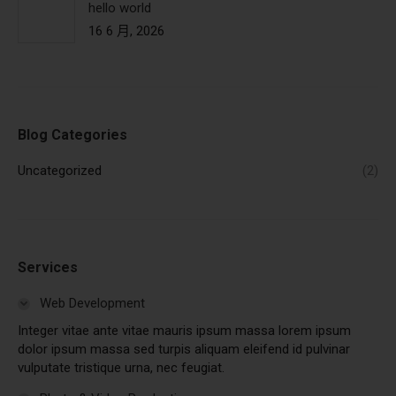
hello world
16 6 月, 2026
Blog Categories
Uncategorized
(2)
Services
Web Development
Integer vitae ante vitae mauris ipsum massa lorem ipsum
dolor ipsum massa sed turpis aliquam eleifend id pulvinar
vulputate tristique urna, nec feugiat.